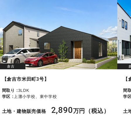
倉吉
【倉吉市米田町3号】
【
間取り :
3LDK
間取
学区 :
上灘小学校、東中学校
学区
2,890
万円（税込）
土地・建物販売価格
土