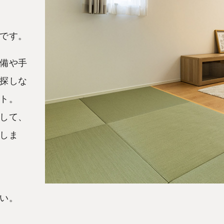
です。
備や手
探しな
ト。
して、
しま
い。