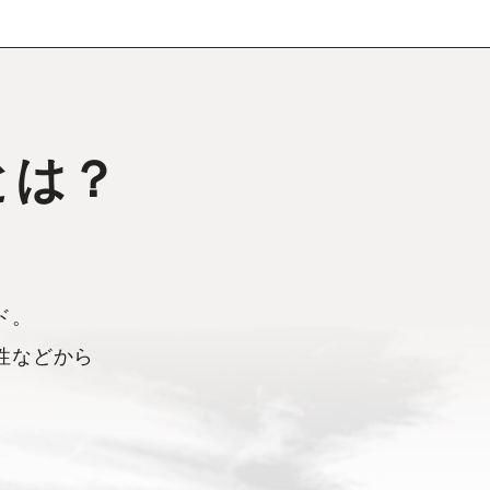
とは？
ド。
性などから