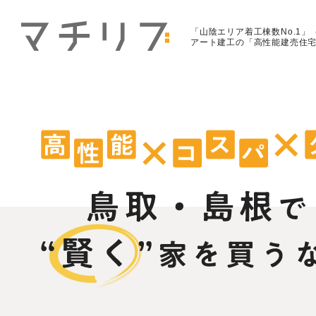
「山陰エリア着工棟数No.1」
アート建工の「高性能建売住