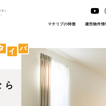
（※）
宅」
マチリブの特徴
建売物件情