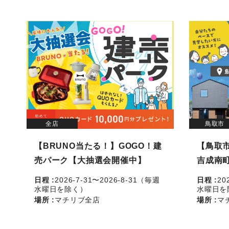
全店
鳥取市
【BRUNO当たる！】GOGO！建
【鳥取市
売パーク【大抽選会開催中】
吉成南
日程 :
2026-7-31〜2026-8-31（毎週
日程 :
20
水曜日を除く）
水曜日を
場所 :
マチリブ全店
場所 :
マ