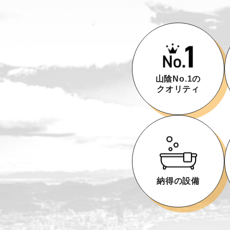
山陰No.1の
クオリティ
納得の設備