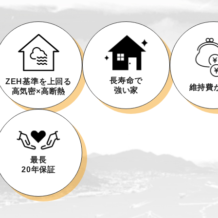
長寿命で
ZEH基準を上回る
維持費
強い家
高気密×高断熱
最長
20年保証