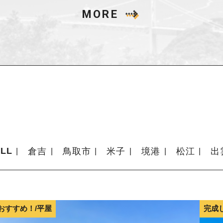
MORE
LL
倉吉
鳥取市
米子
境港
松江
出
おすすめ！/平屋
完成