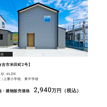
倉吉
倉吉市米田町2号】
り :
4LDK
 :
上灘小学校、東中学校
2,940
万円（税込）
地・建物販売価格