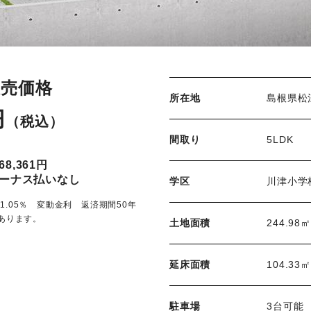
販売価格
所在地
島根県松
円
（税込）
間取り
5LDK
8,361円
ボーナス払いなし
学区
川津小学
.05％ 変動金利 返済期間50年
あります。
土地面積
244.98
延床面積
104.33
駐車場
3台可能