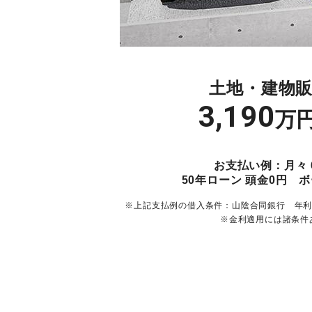
土地・建物
3,190
万
お支払い例：月々 6
50年ローン 頭金0円 
※上記支払例の借入条件：山陰合同銀行 年利1
※金利適用には諸条件